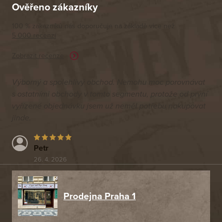
Ověřeno zákazníky
100 % zákazníků nás doporučuje na základě vice než
5 000 recenzí
Zobrazit recenze
Výborný a spolehlivý obchod. Nemohu moc porovnávat
s ostatními obchody v tomto segmentu, protože od první
vyřízené objednávku jsem už neměl potřebu nakupovat
jinde.
Petr
26. 4. 2026
Prodejna Praha 1