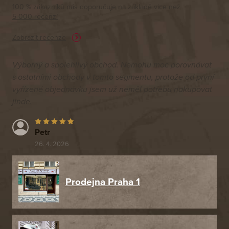
100 % zákazníků nás doporučuje na základě vice než
5 000 recenzí
Zobrazit recenze
Výborný a spolehlivý obchod. Nemohu moc porovnávat
s ostatními obchody v tomto segmentu, protože od první
vyřízené objednávku jsem už neměl potřebu nakupovat
jinde.
Petr
26. 4. 2026
Prodejna Praha 1