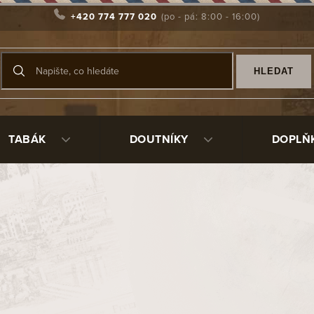
+420 774 777 020
HLEDAT
TABÁK
DOUTNÍKY
DOPLŇ
abáky Solani
patří mezi nejrespektovanější značky moderního 
iger L. Will, který značku uvedl na trh v roce 1997 s jasnou fil
ích vyzrálých listech, minimu přísad a co nejautentičtější ta
tabáků Virginia, Burley, Kentucky, Perique a orientálních odr
y čemuž si zachovávají přirozené aroma a získávají harmonicko