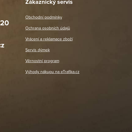
Zákaznický servis
Obchodní podmínky
020
Prodejna Praha 2
Ochrana osobních údajů
Blanická 3, 120 00 Praha 2
oradit,
Jako vždy vše v pořádku. Doporučuji
Vrácení a reklamace zboží
oží a
Po: 11:00 - 18:00
cz
Út - Pá: 11:00 - 19:00
zdičkou.
Servis dýmek
Jaromír
So, Ne: Zavřeno
18. 4. 2026
Věrnostní program
DETAIL POBOČKY
Výhody nákupu na eTrafika.cz