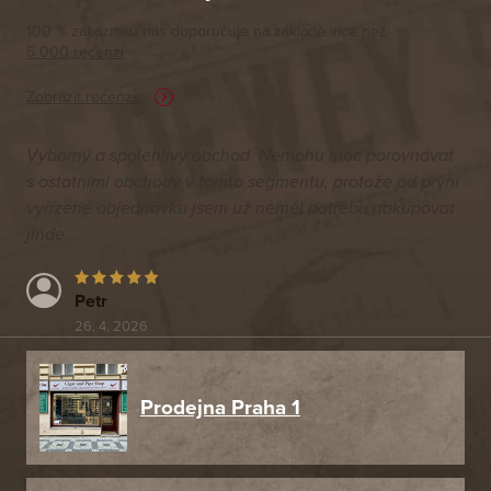
100 % zákazníků nás doporučuje na základě vice než
5 000 recenzí
Zobrazit recenze
Výborný a spolehlivý obchod. Nemohu moc porovnávat
s ostatními obchody v tomto segmentu, protože od první
vyřízené objednávku jsem už neměl potřebu nakupovat
jinde.
Petr
26. 4. 2026
Prodejna Praha 1