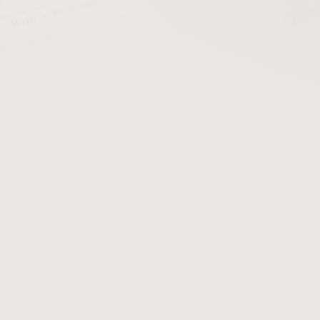
toletí se Orlik stal jedním z pilířů
dánské tabákové školy
, k
elé Evropě. Značka si získala mezinárodní reputaci především 
alitou, čistým hořením a příjemným chuťovým projevem. Právě v t
lden Sliced
, který se stal jedním z nejznámějších virginia flake t
druhé poloviny 20. století prošla značka Orlik organizační
 uskupení. Dnes je
Orlik Tobacco Company součástí Scandi
výrobců tabákových výrobků. Pod hlavičkou STG pokračuje výr
tradičního charakteru značky.
ortfolio Orlik
zahrnuje především
virginské směsi, flake tab
áky dýmek, tak i ty, kteří hledají kultivované a technicky spole
chovává pověst značky, která staví na
dlouhé tradici, konzistent
lik vnímán jako
klasická dánská značka s více než stoletou his
ových tabáků a dodnes patří mezi referenční jména v této oblas
eme
Nejlevnější
Nejdražší
Nejprodávanější
Abecedně