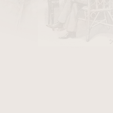
terá výrazně ovlivnila podobu moderních dýmkových
díky svým virginským a flake směsím, které vynikaly
omto období vznikly dnes již legendární tabáky, jako
abáků na světě.
mi změnami a postupně se stala součástí většího
navian Tobacco Group (STG)
, jednoho z největších
oba tabáků Orlik s důrazem na zachování původních
áky a klasické dánské kompozice
, které oslovují jak
hlivé tabáky. I přes průmyslové zázemí velké skupiny
ní kvalitě a respektu k dýmkařskému řemeslu
.
torií
, která významně přispěla k formování moderní
ti.
2