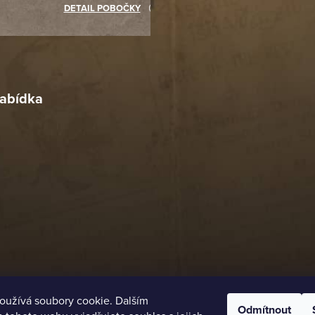
akupovat jinde.
DETAIL POBOČKY
Richard Lasztuwka
18. 4. 2026
r
4. 2026
abídka
oužívá soubory cookie. Dalším
Odmítnout