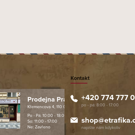
Kontakt
+420 774 777 
Prodejna Praha 1
Křemencova 4, 110 00 Praha
 spolehlivý obchod. Nemohu
Profesionální přístup, ochota p
návat s ostatními obchody v
rychlé dodání objednaného zb
Po - Pá: 10:00 - 18:00
shop
@
etrafika.
So: 11:00 - 17:00
mentu, protože od první
komunikace na jedničku s hvě
Ne: Zavřeno
objednávku jsem už neměl