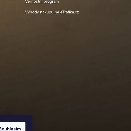
Věrnostní program
DETAIL POBOČKY
Výhody nákupu na eTrafika.cz
Souhlasím