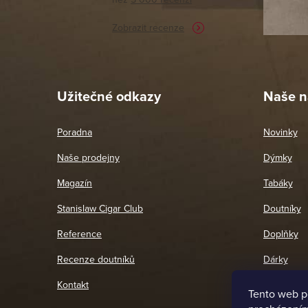
potřebu n
Zobrazit recenze
Pet
26. 
Užitečné odkazy
Naše n
Poradna
Novinky
Naše prodejny
Dýmky
Magazín
Tabáky
Stanislaw Cigar Club
Doutníky
Reference
Doplňky
Recenze doutníků
Dárky
Kontakt
Tento web p