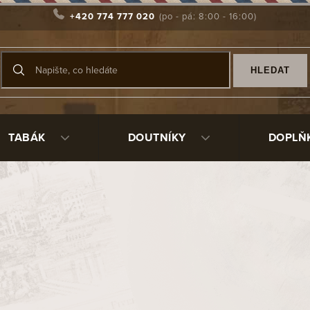
+420 774 777 020
HLEDAT
TABÁK
DOUTNÍKY
DOPLŇ
ik
patří k nejvýznamnějším jménům v historii dánských dýmkový
o tabáková společnost zaměřená na výrobu kvalitních dýmkových
 jako výrobce, který klade důraz na
precizní zpracování tabá
řirozenou chuť tabákových listů s jemnou aromatizací.