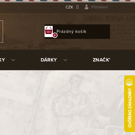
CZK
Přihlášení
NÁKUPNÍ
Prázdný košík
KOŠÍK
KY
DÁRKY
ZNAČKY
ch tabáků. Byla založena v roce
1899 v Kodani
, kde
 směsí a tabáků ke kouření. Už od počátku se Orlik
ku, vyváženost směsí a typický dánský styl
, jenž