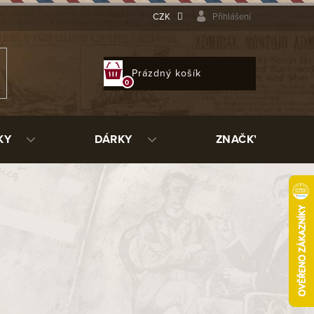
CZK
Přihlášení
NÁKUPNÍ
Prázdný košík
KOŠÍK
KY
DÁRKY
ZNAČKY