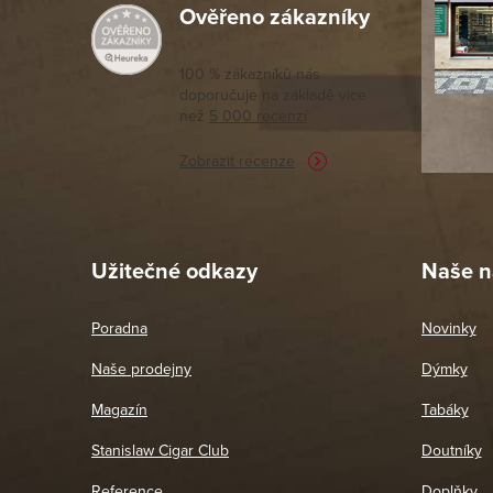
Ověřeno zákazníky
Výborný a
moc porov
tomto seg
100 % zákazníků nás
doporučuje na základě vice
vyřízené 
než
5 000 recenzí
potřebu n
Zobrazit recenze
Pet
26. 
Užitečné odkazy
Naše n
Poradna
Novinky
Naše prodejny
Dýmky
Magazín
Tabáky
Stanislaw Cigar Club
Doutníky
Reference
Doplňky