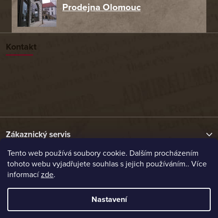
Prodejna Olomouc
Kontakt
Zákaznický servis
Tento web používá soubory cookie. Dalším procházením
tohoto webu vyjadřujete souhlas s jejich používáním.. Více
Užitečné odkazy
informací
zde
.
Naše nabídka
Nastavení