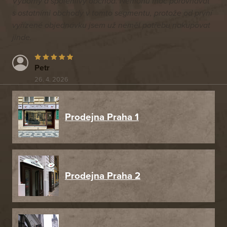
Výborný a spolehlivý obchod. Nemohu moc porovnávat
s ostatními obchody v tomto segmentu, protože od první
vyřízené objednávku jsem už neměl potřebu nakupovat
jinde.
Petr
26. 4. 2026
Prodejna Praha 1
Prodejna Praha 2