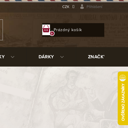
CZK
Přihlášení
NÁKUPNÍ
Prázdný košík
KOŠÍK
KY
DÁRKY
ZNAČKY