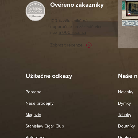
Ověřeno zákazníky
Výborný a
moc porov
tomto seg
100 % zákazníků nás
doporučuje na základě vice
vyřízené 
než
5 000 recenzí
potřebu n
Zobrazit recenze
Pet
26. 
Užitečné odkazy
Naše n
Poradna
Novinky
Naše prodejny
Dýmky
Magazín
Tabáky
Stanislaw Cigar Club
Doutníky
Reference
Doplňky