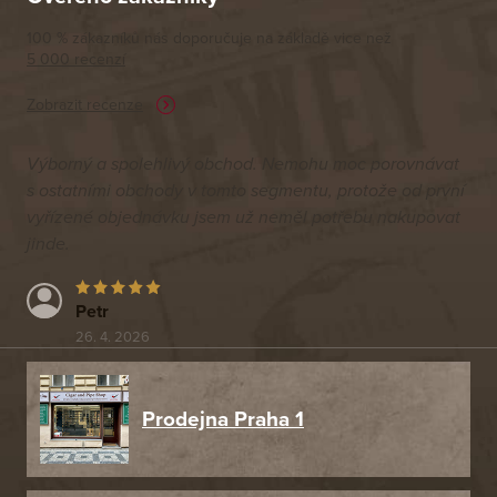
100 % zákazníků nás doporučuje na základě vice než
5 000 recenzí
Zobrazit recenze
Výborný a spolehlivý obchod. Nemohu moc porovnávat
s ostatními obchody v tomto segmentu, protože od první
vyřízené objednávku jsem už neměl potřebu nakupovat
jinde.
Petr
26. 4. 2026
Prodejna Praha 1