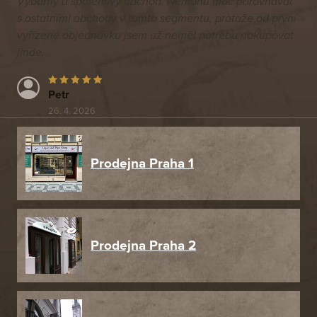
Výborný a spolehlivý obchod. Nemohu moc porovnávat
s ostatními obchody v tomto segmentu, protože od první
vyřízené objednávku jsem už neměl potřebu nakupovat
jinde.
Petr
26. 4. 2026
Prodejna Praha 1
Prodejna Praha 2