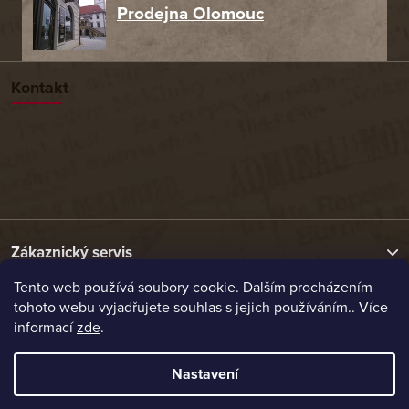
Prodejna Olomouc
Kontakt
Zákaznický servis
Tento web používá soubory cookie. Dalším procházením
tohoto webu vyjadřujete souhlas s jejich používáním.. Více
Užitečné odkazy
informací
zde
.
Naše nabídka
Nastavení