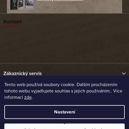
Kontakt
Zákaznický servis
Tento web používá soubory cookie. Dalším procházením
tohoto webu vyjadřujete souhlas s jejich používáním.. Více
Užitečné odkazy
informací
zde
.
Naše nabídka
Nastavení
Vytvořil Shoptet