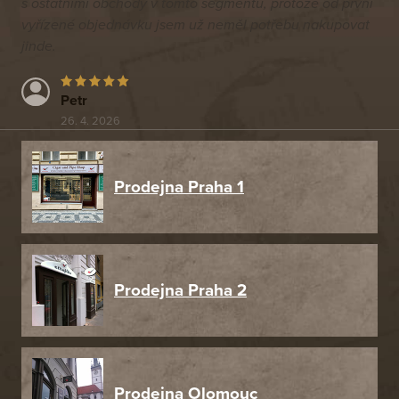
s ostatními obchody v tomto segmentu, protože od první
vyřízené objednávku jsem už neměl potřebu nakupovat
jinde.
Petr
26. 4. 2026
Prodejna Praha 1
Prodejna Praha 2
Prodejna Olomouc