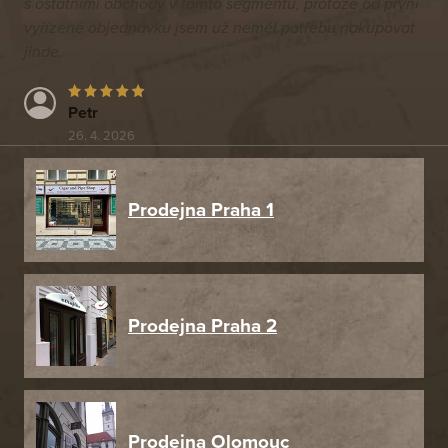
s ostatními obchody v tomto segmentu, protože od první
vyřízené objednávku jsem už neměl potřebu nakupovat
jinde.
Petr
26. 4. 2026
Prodejna Praha 1
Prodejna Praha 2
Prodejna Olomouc