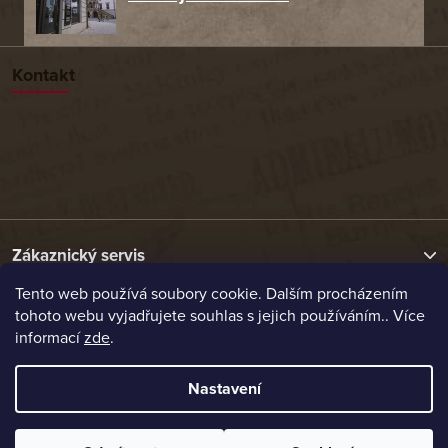
Kontakt
Zákaznický servis
Tento web používá soubory cookie. Dalším procházením
tohoto webu vyjadřujete souhlas s jejich používáním.. Více
Užitečné odkazy
informací
zde
.
Naše nabídka
Nastavení
Vytvořil Shoptet