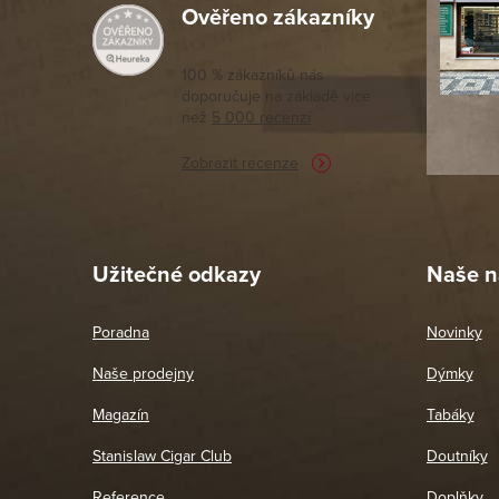
Ověřeno zákazníky
Výborný a
moc porov
tomto seg
100 % zákazníků nás
doporučuje na základě vice
vyřízené 
než
5 000 recenzí
potřebu n
Zobrazit recenze
Pet
26. 
Užitečné odkazy
Naše n
Poradna
Novinky
Naše prodejny
Dýmky
Magazín
Tabáky
Stanislaw Cigar Club
Doutníky
Reference
Doplňky