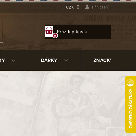
CZK
Přihlášení
NÁKUPNÍ
Prázdný košík
KOŠÍK
KY
DÁRKY
ZNAČKY