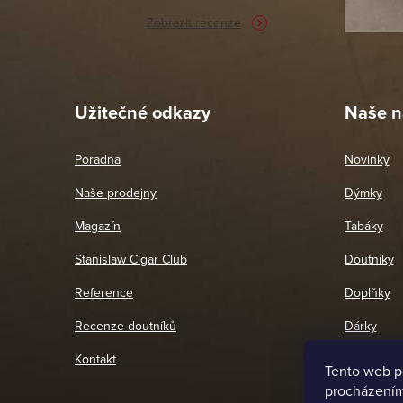
Zobrazit recenze
Pet
26. 
Užitečné odkazy
Naše n
Poradna
Novinky
Naše prodejny
Dýmky
Magazín
Tabáky
Stanislaw Cigar Club
Doutníky
Reference
Doplňky
Recenze doutníků
Dárky
Kontakt
Tento web p
procházením 