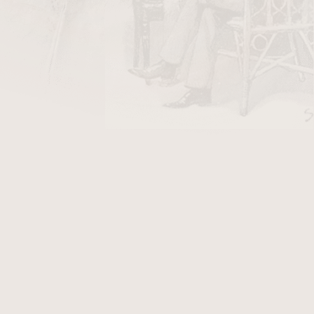
DO KOŠÍKU
Flashlight 900T1F
je multifunkční doutníkový
uje
výkonný jednoplamenný jet plamen
s
. Je navržen pro kuřáky, kteří ocení praktické
alovače a užitečného světelného zdroje v
í.
é tělo s ergonomickým tvarem
, které zajišťuje
ou odolnost při každodenním používání i
en
umožňuje rychlé a rovnoměrné zapálení
h podmínkách, zatímco
LED svítilna
poskytuje
ři zhoršeném osvětlení.
Kolečko pro nastavení
přizpůsobení intenzity hoření a
okénko pro
 přehled o jeho množství. Kvalita zpracování
ky
Xikar
.
bustní povrchovou úpravou a integrovaným
 funkční a moderní vzhled, který přirozeně
íkové zapalovače
i další stylové doplňky.
lashlight 900T1F
je ideální volbou pro kuřáky,