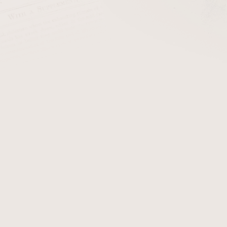
cena:
PŘIDAT 
Xikar Tactical Lighter & 
zapalovač, který kombin
integrovanou LED svítilnou
spojení spolehlivého zap
jednom kompaktním zařízen
Zapalovač má
pevné kovov
pohodlné držení a vysok
cestování.
Silný jet plam
doutníku i v náročnějšíc
praktické přídavné světlo p
plamene
umožňuje přesné 
kontrolu hladiny plynu
dává
odpovídá standardům znač
Taktické provedení s ro
světlem dodává zapalovači
zapadne mezi kvalitní
doutn
Xikar Tactical Lighter & F