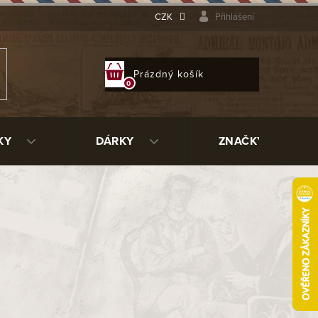
CZK
Přihlášení
NÁKUPNÍ
Prázdný košík
KOŠÍK
KY
DÁRKY
ZNAČKY
ght 900T1F
37295