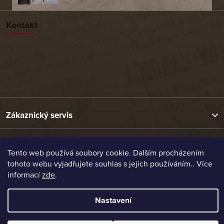
Kontakt
Zákaznický servis
Užitečné odkazy
Tento web používá soubory cookie. Dalším procházením
tohoto webu vyjadřujete souhlas s jejich používáním.. Více
informací
zde
.
Naše nabídka
Nastavení
Vytvořil Shoptet
Copyright 2026
Etrafika.cz
. Všechna práva vyhrazena.