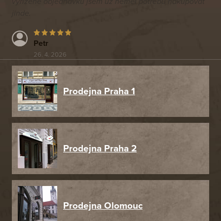
vyřízené objednávku jsem už neměl potřebu nakupovat
jinde.
Petr
26. 4. 2026
Prodejna Praha 1
Prodejna Praha 2
Prodejna Olomouc