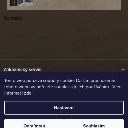
Kontakt
Zákaznický servis
Tento web používá soubory cookie. Dalším procházením
tohoto webu vyjadřujete souhlas s jejich používáním.. Více
Užitečné odkazy
informací
zde
.
Naše nabídka
Nastavení
Vytvořil Shoptet
Odmítnout
Souhlasím