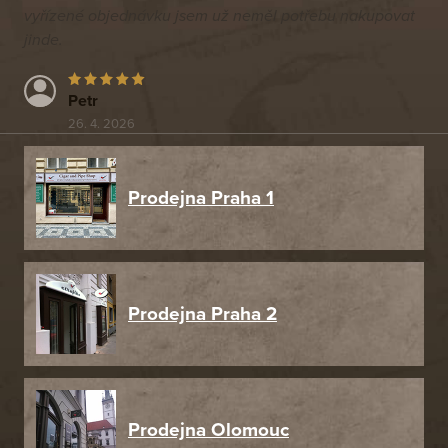
vyřízené objednávku jsem už neměl potřebu nakupovat
jinde.
Petr
26. 4. 2026
Prodejna Praha 1
Prodejna Praha 2
Prodejna Olomouc