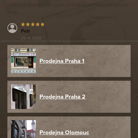
vyřízené objednávku jsem už neměl potřebu nakupovat
jinde.
Petr
26. 4. 2026
Prodejna Praha 1
Prodejna Praha 2
Prodejna Olomouc