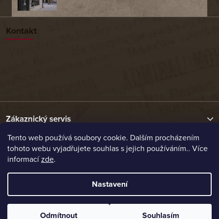
Kontakt
Zákaznický servis
Tento web používá soubory cookie. Dalším procházením
tohoto webu vyjadřujete souhlas s jejich používáním.. Více
Užitečné odkazy
informací
zde
.
Naše nabídka
Nastavení
Vytvořil Shoptet
Odmítnout
Souhlasím