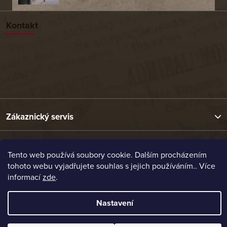
Kontakt
Zákaznický servis
Užitečné odkazy
Tento web používá soubory cookie. Dalším procházením
tohoto webu vyjadřujete souhlas s jejich používáním.. Více
informací
zde
.
Naše nabídka
Nastavení
Vytvořil Shoptet
Copyright 2026
Etrafika.cz
. Všechna práva vyhrazena.