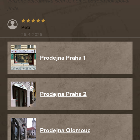
vyřízené objednávku jsem už neměl potřebu nakupovat
jinde.
Petr
26. 4. 2026
Prodejna Praha 1
Prodejna Praha 2
Prodejna Olomouc