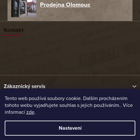
Prodejna Olomouc
Kontakt
Zákaznický servis
Tento web používá soubory cookie. Dalším procházením
tohoto webu vyjadřujete souhlas s jejich používáním.. Více
Užitečné odkazy
informací
zde
.
Naše nabídka
Nastavení