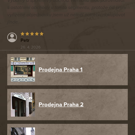
Výborný a spolehlivý obchod. Nemohu moc porovnávat
s ostatními obchody v tomto segmentu, protože od první
vyřízené objednávku jsem už neměl potřebu nakupovat
jinde.
Petr
26. 4. 2026
Prodejna Praha 1
Prodejna Praha 2