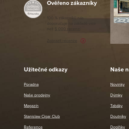
Ověřeno zákazníky
Výborný a
moc porov
tomto seg
100 % zákazníků nás
doporučuje na základě vice
vyřízené 
než
5 000 recenzí
potřebu n
Zobrazit recenze
Pet
26. 
Užitečné odkazy
Naše n
Poradna
Novinky
Naše prodejny
Dýmky
Magazín
Tabáky
Stanislaw Cigar Club
Doutníky
Reference
Doplňky