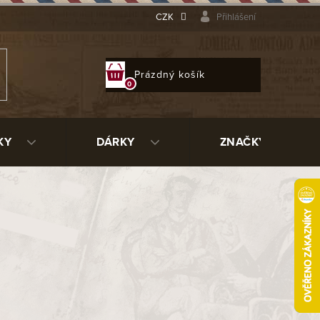
CZK
Přihlášení
NÁKUPNÍ
Prázdný košík
KOŠÍK
KY
DÁRKY
ZNAČKY