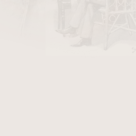
DO KOŠÍKU
oster. Délka zápalky je 55 mm. Krabička