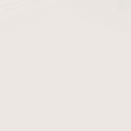
cena:
PŘIDAT 
Dýmkové zápalky Red Ro
obsahuje 60 ks zápalek.
Detailní informace
Zeptat se
Hlídat