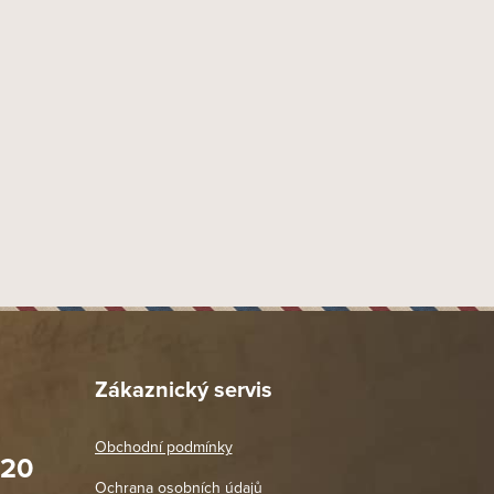
55 mm
Swedish Match Industries AB, Box 84, 522 22 Tidaholm
x import-export s.r.o., Tyršova 847, 664 42 Brno - Modřice
60 ks
Zákaznický servis
Obchodní podmínky
020
Prodejna Praha 2
Ochrana osobních údajů