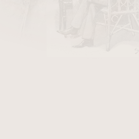
DO KOŠÍKU
oster. Délka zápalky je 55 mm. Krabička