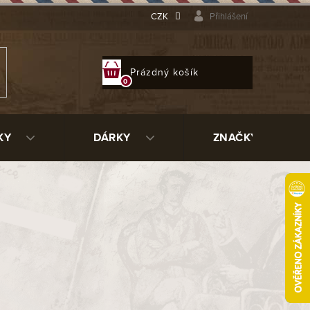
CZK
Přihlášení
NÁKUPNÍ
Prázdný košík
KOŠÍK
KY
DÁRKY
ZNAČKY