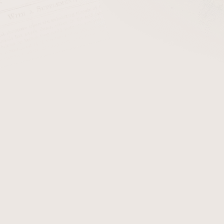
cena:
PŘIDAT 
Dýmkové zápalky Red Ro
obsahuje 60 ks zápalek.
Detailní informace
Zeptat se
Hlídat