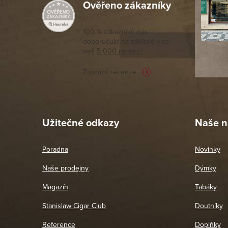
Ověřeno zákazníky
Výborný a
moc porov
tomto seg
100 % zákazníků nás
doporučuje na základě vice
vyřízené 
než
5 000 recenzí
potřebu n
Zobrazit recenze
Pet
26. 
Užitečné odkazy
Naše n
Poradna
Novinky
Naše prodejny
Dýmky
Magazín
Tabáky
Stanislaw Cigar Club
Doutníky
Reference
Doplňky