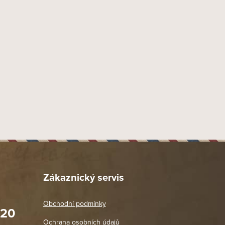
55 mm
Swedish Match Industries AB, Box 84, 522 22 Tidaholm
x import-export s.r.o., Tyršova 847, 664 42 Brno - Modřice
60 ks
Zákaznický servis
Obchodní podmínky
020
Prodejna Praha 2
Ochrana osobních údajů