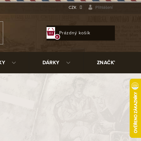
CZK
Přihlášení
NÁKUPNÍ
Prázdný košík
KOŠÍK
KY
DÁRKY
ZNAČKY