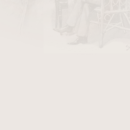
DO KOŠÍKU
á pro výrobu lihového mořidla na povrchovou
chejte s 1 litrem potravinářského lihu pro
 mořidla.