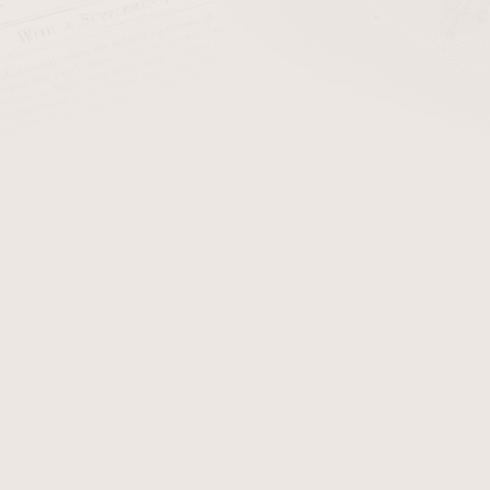
cena:
PŘIDAT 
Prášková barva ořech určen
úpravu dýmek.
Množství prášku v balení smí
dosažení správné barevnosti
Detailní informace
Zeptat se
Hlídat