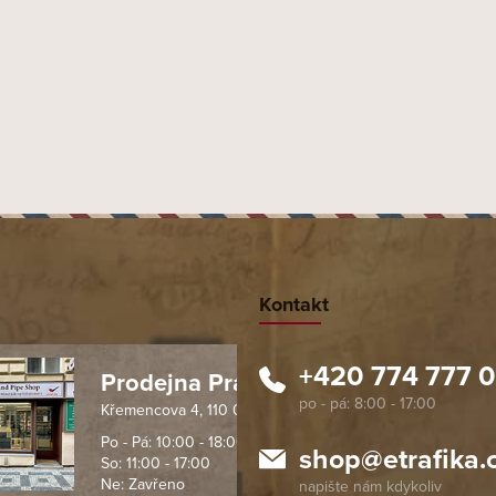
Kontakt
+420 774 777 
Prodejna Praha 1
Křemencova 4, 110 00 Praha
 spolehlivý obchod. Nemohu
Profesionální přístup, ochota p
návat s ostatními obchody v
rychlé dodání objednaného zb
Po - Pá: 10:00 - 18:00
shop
@
etrafika.
So: 11:00 - 17:00
mentu, protože od první
komunikace na jedničku s hvě
Ne: Zavřeno
objednávku jsem už neměl