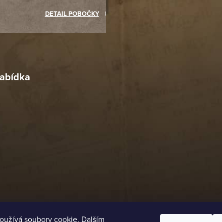
akupovat jinde.
DETAIL POBOČKY
Richard Lasztuwka
18. 4. 2026
r
4. 2026
abídka
oužívá soubory cookie. Dalším