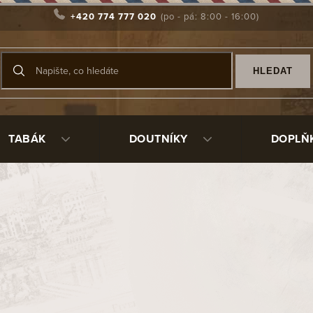
+420 774 777 020
HLEDAT
TABÁK
DOUTNÍKY
DOPLŇ
L1471P
270 Kč
/ ks
Měrná
Skladem