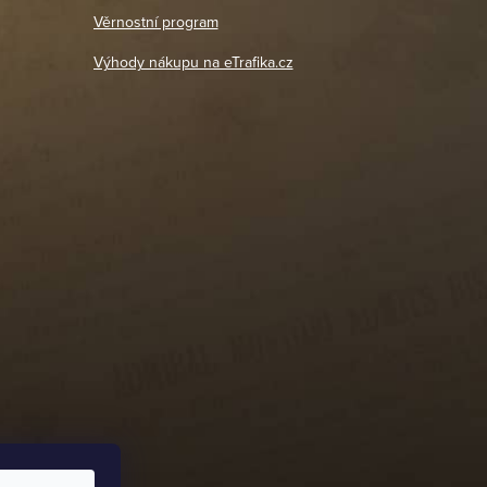
18. 4. 2026
Věrnostní program
DETAIL POBOČKY
Výhody nákupu na eTrafika.cz