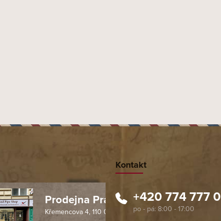
í komplexnost a elegantní kouřivost. Pomalé a
odporuje dlouhý, příjemný zážitek z každé dýmky.
Moste
Kontakt
+420 774 777 
Prodejna Praha 1
Křemencova 4, 110 00 Praha
 spolehlivý obchod. Nemohu
Profesionální přístup, ochota p