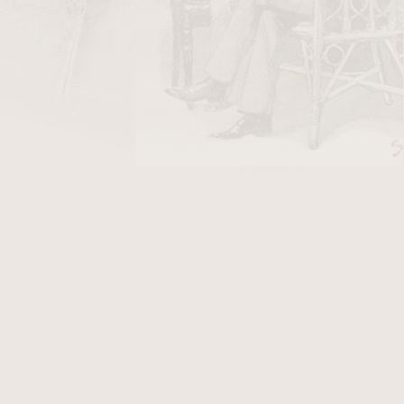
DO KOŠÍKU
 je exkluzivní dýmkový tabák vytvořený na
 Kopp v roce 1919. Tato limitovaná edice nabízí
Cube Cut
Virginie
a
Burley
, doplněnou
Broken
tkou
Perique
. Její přirozená tabáková chuť je
mi a ovocnými podtóny. Směs je středně silná,
y, kteří ocení její komplexnost a elegantní
 hoření zajišťuje unikátní řez, který podporuje
každé dýmky.