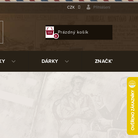
CZK
Přihlášení
NÁKUPNÍ
Prázdný košík
KOŠÍK
KY
DÁRKY
ZNAČKY
4