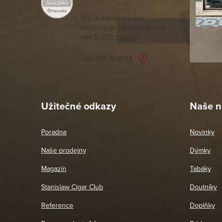
moc porov
tomto seg
100 % zákazníků nás
doporučuje na základě vice
vyřízené 
než
5 000 recenzí
potřebu n
Zobrazit recenze
Pet
26. 
Užitečné odkazy
Naše n
Poradna
Novinky
Naše prodejny
Dýmky
Magazín
Tabáky
Stanislaw Cigar Club
Doutníky
Reference
Doplňky