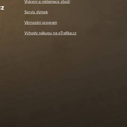
Vrácení a reklamace zboží
oží a
Po: 11:00 - 18:00
cz
Út - Pá: 11:00 - 19:00
zdičkou.
Servis dýmek
Jaromír
So, Ne: Zavřeno
18. 4. 2026
Věrnostní program
DETAIL POBOČKY
Výhody nákupu na eTrafika.cz