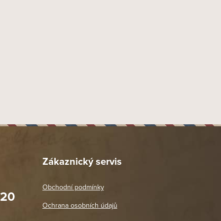
10 gr
Tobolka
Středně silný
Broken Flake
,
Cube Cut
Přírodní
Burley
,
Cavendish
,
Perique
,
Virginia
Středně výrazné
Kopp Tobaccos
x import-export s.r.o., Tyršova 847, 664 42 Brno - Modřice
1.6
3.7
Zákaznický servis
2.1
0.1
Obchodní podmínky
020
1 ks
Prodejna Praha 2
Ochrana osobních údajů
Blanická 3, 120 00 Praha 2
oradit,
Jako vždy vše v pořádku. Doporučuji