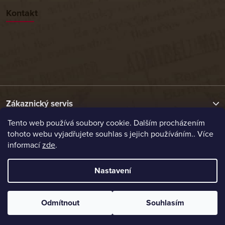
Kontakt
Zákaznický servis
Tento web používá soubory cookie. Dalším procházením
tohoto webu vyjadřujete souhlas s jejich používáním.. Více
Užitečné odkazy
informací
zde
.
Naše nabídka
Nastavení
Vytvořil Shoptet
Odmítnout
Souhlasím
Copyright 2026
Etrafika.cz
. Všechna práva vyhrazena.