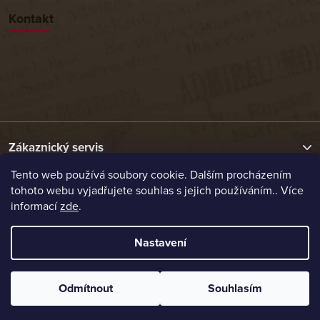
Kontakt
Zákaznický servis
Tento web používá soubory cookie. Dalším procházením
tohoto webu vyjadřujete souhlas s jejich používáním.. Více
Užitečné odkazy
informací
zde
.
Naše nabídka
Nastavení
Vytvořil Shoptet
Odmítnout
Souhlasím
Copyright 2026
Etrafika.cz
. Všechna práva vyhrazena.