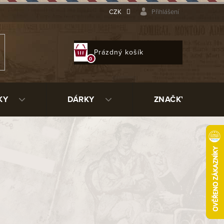
CZK
Přihlášení
NÁKUPNÍ
Prázdný košík
KOŠÍK
KY
DÁRKY
ZNAČKY