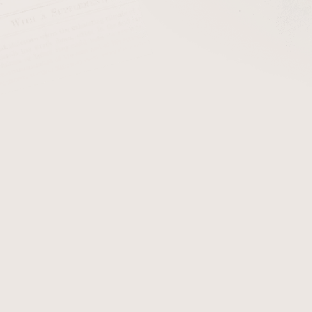
cena:
PŘIDAT 
Cairo je jemně kořenitá a
červené a tmavé
virginie
s
množstvím
Perique
. Výsle
mísí sladkost zralých virgi
suchostí orientálních listů. 
ale ne přehnaně silnou smě
Detailní informace
Zeptat se
Hlídat