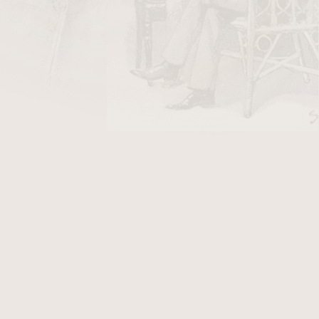
DO KOŠÍKU
 zároveň elegantní směs kombinující zlaté,
 výraznými
orientálními
tabáky a decentním
dkem je tabák s komplexní chutí, ve které se
nií s pepřovým nádechem Perique a aromatickou
Ideální pro kuřáky, kteří hledají sofistikovanou,
s.