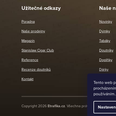
Užitečné odkazy
Naše n
Poradna
Novinky
Naše prodejny
Dýmky
Magazín
Tabáky
Stanislaw Cigar Club
Doutníky
Reference
Doplňky
Recenze doutníků
Dárky
Kontakt
Tento web p
procházením 
používáním.
Copyright 2026
Etrafika.cz
. Všechna práva vyhrazena.
Nastaven