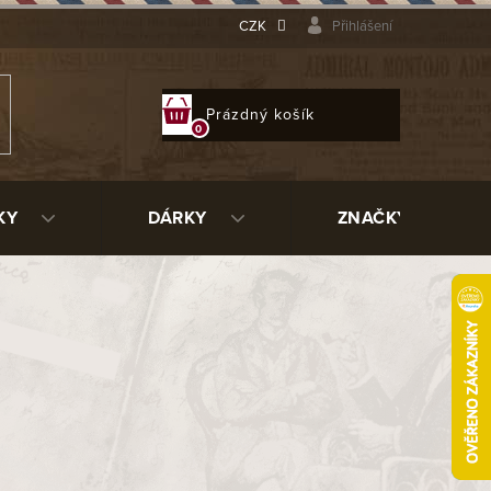
CZK
Přihlášení
NÁKUPNÍ
Prázdný košík
KOŠÍK
KY
DÁRKY
ZNAČKY