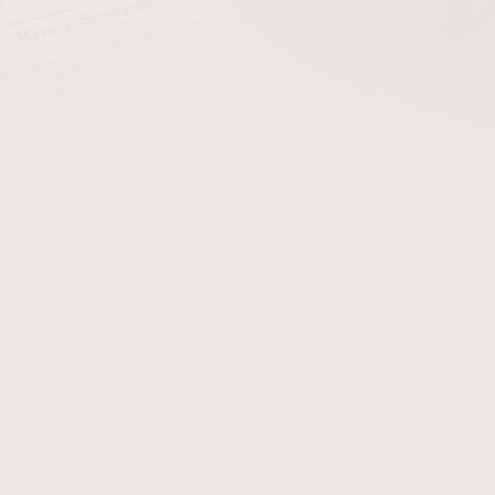
cena:
PŘIDAT 
Stojánek na 8 dýmek kruho
Detailní informace
Zeptat se
Hlídat