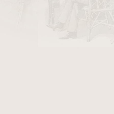
DO KOŠÍKU
vý ve tmavě hnědém provedení.