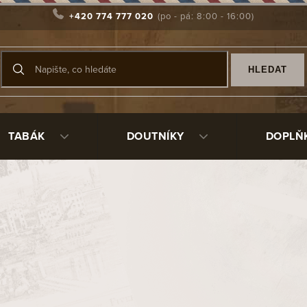
+420 774 777 020
HLEDAT
TABÁK
DOUTNÍKY
DOPLŇ
rátěný světlý
7471
292 Kč
/ ks
Měrná
Skladem