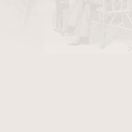
DO KOŠÍKU
ný světlý. Stojánek není barevně upravován,
va může být mírně odlišná.