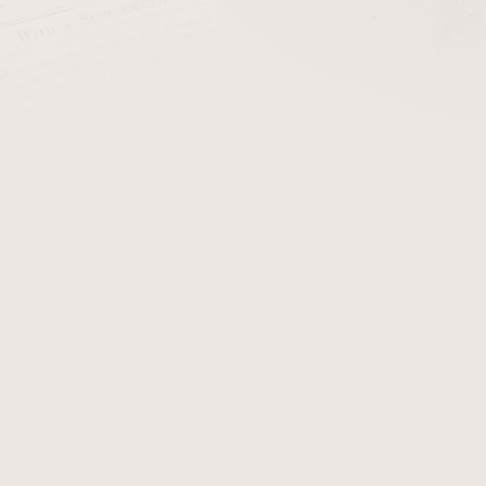
cena:
PŘIDAT 
Stojánek na 5 dýmek drátě
dřevo je přírodní, barva dře
Detailní informace
Zeptat se
Hlídat