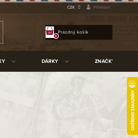
CZK
Přihlášení
NÁKUPNÍ
Prázdný košík
KOŠÍK
KY
DÁRKY
ZNAČKY