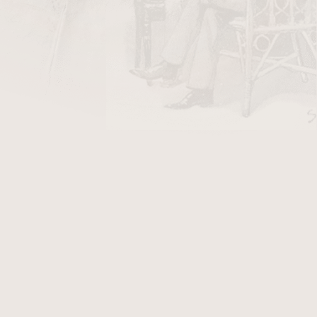
DO KOŠÍKU
mku z hovězí kůže tl. 3 mm v kombinaci s
kombinace
dusátko, lžička a
trn
)