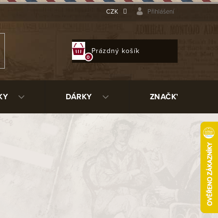
CZK
Přihlášení
NÁKUPNÍ
Prázdný košík
KOŠÍK
KY
DÁRKY
ZNAČKY