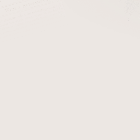
cena:
PŘIDAT 
Kožený stojánek na 1 dý
dusátkem
Pipe Knifes (
troj
Detailní informace
Zeptat se
Hlídat