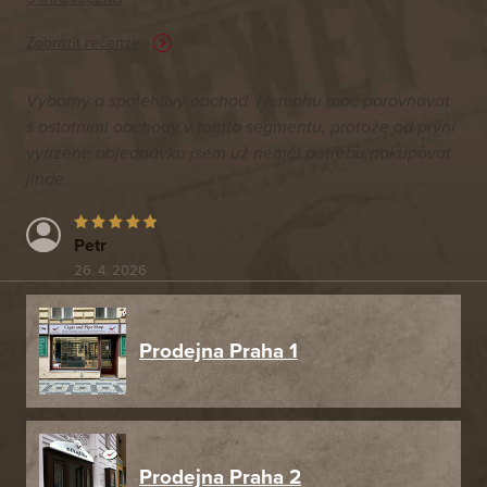
Zobrazit recenze
Výborný a spolehlivý obchod. Nemohu moc porovnávat
s ostatními obchody v tomto segmentu, protože od první
vyřízené objednávku jsem už neměl potřebu nakupovat
jinde.
Petr
26. 4. 2026
Prodejna Praha 1
Prodejna Praha 2