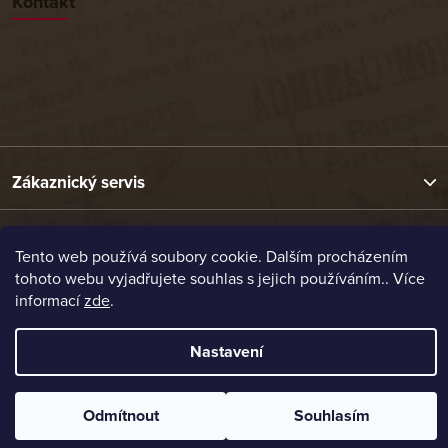
Kontakt
Zákaznický servis
Užitečné odkazy
Tento web používá soubory cookie. Dalším procházením
tohoto webu vyjadřujete souhlas s jejich používáním.. Více
informací
zde
.
Naše nabídka
Nastavení
Vytvořil Shoptet
Copyright 2026
Etrafika.cz
. Všechna práva vyhrazena.
Odmítnout
Souhlasím