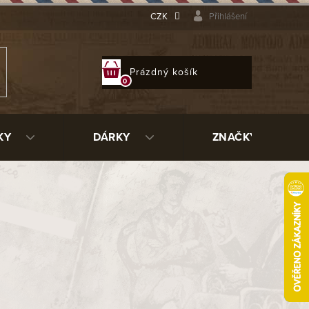
CZK
Přihlášení
NÁKUPNÍ
Prázdný košík
KOŠÍK
KY
DÁRKY
ZNAČKY
RK brown CC303
24291