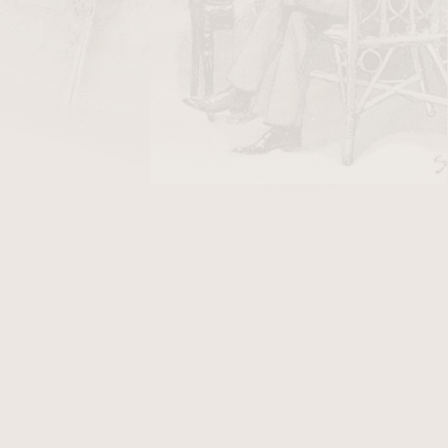
DO KOŠÍKU
u v tmavě hnědém provedení.