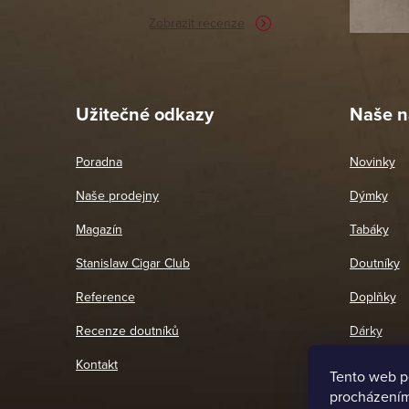
Zobrazit recenze
Pet
26. 
Užitečné odkazy
Naše n
Poradna
Novinky
Naše prodejny
Dýmky
Magazín
Tabáky
Stanislaw Cigar Club
Doutníky
Reference
Doplňky
Recenze doutníků
Dárky
Kontakt
Tento web p
procházením 