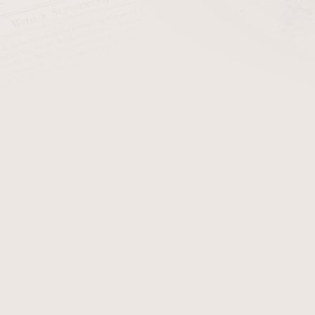
cena:
PŘIDAT 
Kožený stojánek na 1 dýmk
Detailní informace
Zeptat se
Hlídat