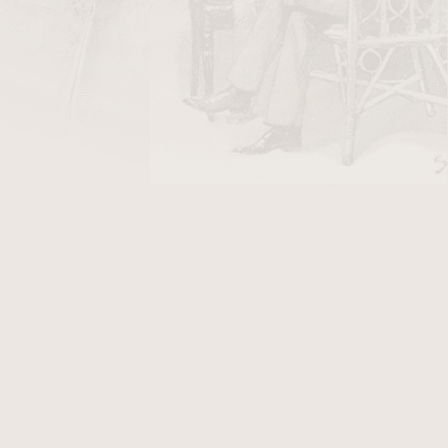
DO KOŠÍKU
 stříbrném lakovaném provedení