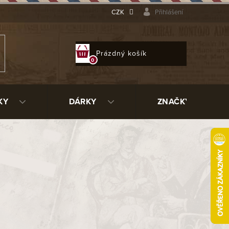
CZK
Přihlášení
NÁKUPNÍ
Prázdný košík
KOŠÍK
KY
DÁRKY
ZNAČKY