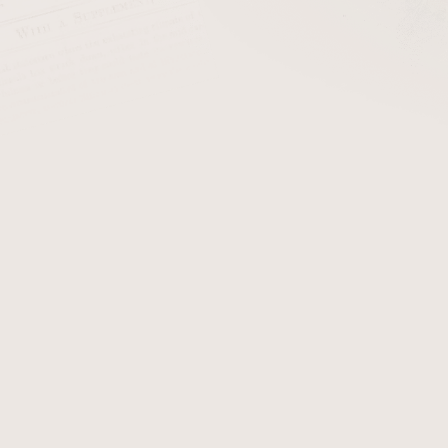
cena:
PŘIDAT 
Stojánek na 1 dýmku kov ve
Detailní informace
Zeptat se
Hlídat