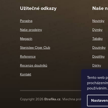
Užitečné odkazy
Naše n
Poradna
Novinky
Naše prodejny
Dýmky
Magazín
Tabáky
Stanislaw Cigar Club
Doutníky
Reference
Doplňky
Recenze doutníků
Dárky
Kontakt
Tento web p
procházením 
používáním.
Copyright 2026
Etrafika.cz
. Všechna práva vyhrazena.
Nastaven