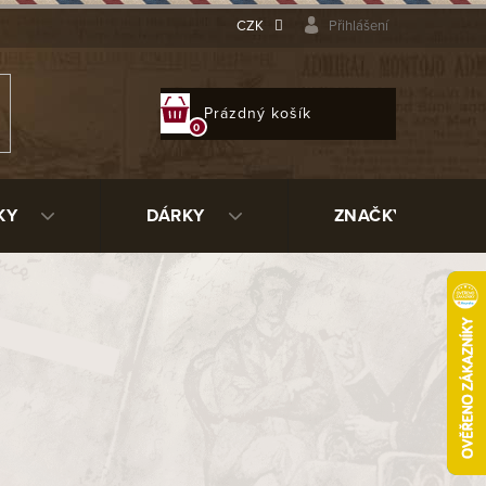
CZK
Přihlášení
NÁKUPNÍ
Prázdný košík
KOŠÍK
KY
DÁRKY
ZNAČKY