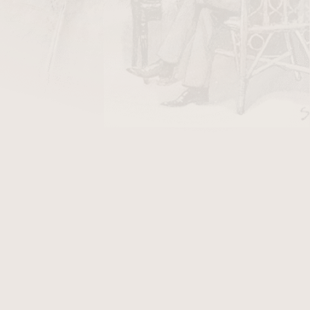
DO KOŠÍKU
vých, někdy takřka detektivních příbězích s
 své většině završených překvapivou pointou,
dí druhé poloviny 20. století a počátku století
 atraktivních prostředích je vždy a za všech
íkem a němým svědkem DÝMKA - toto "memento
zároveň trvání". Skutečně nevšední knihu
ustrace světoznámého českého umělce Jana