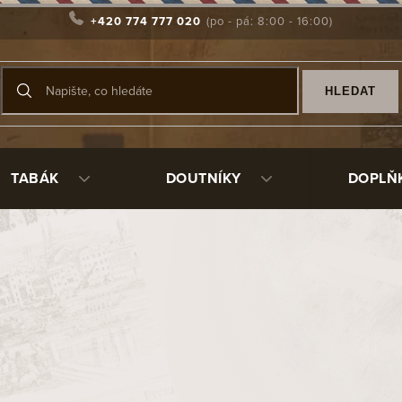
+420 774 777 020
HLEDAT
TABÁK
DOUTNÍKY
DOPLŇ
těvníka
4130
156 Kč
/ ks
Měrná
Skladem