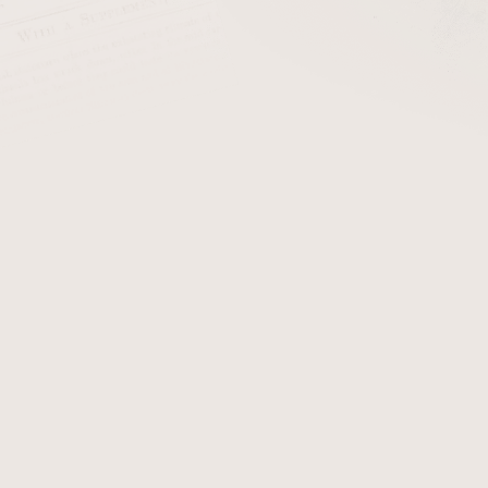
cena:
PŘIDAT 
autor: Luboš NovýV zajíma
nečekaným rozuzlením a ve
se čtenář setkává s osudy li
21. V rozmanitých zemích a
okolností jejich souputn
hmoty a kouře, zmaru a 
doprovázejí výstižné il
Kristofori.
Detailní informace
Zeptat se
Hlídat