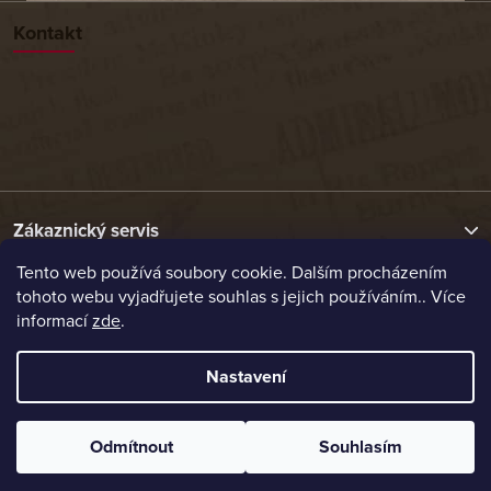
Kontakt
Zákaznický servis
Tento web používá soubory cookie. Dalším procházením
tohoto webu vyjadřujete souhlas s jejich používáním.. Více
Užitečné odkazy
informací
zde
.
Naše nabídka
Nastavení
Vytvořil Shoptet
Odmítnout
Souhlasím
Copyright 2026
Etrafika.cz
. Všechna práva vyhrazena.