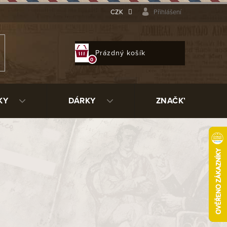
CZK
Přihlášení
NÁKUPNÍ
Prázdný košík
KOŠÍK
KY
DÁRKY
ZNAČKY