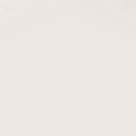
cena:
PŘIDAT 
Savinelli T669 Velvet Pipe
jednu dýmku, navržené pro 
kuřáckého náčiní.
Detailní informace
Zeptat se
Hlídat