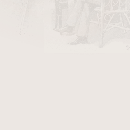
DO KOŠÍKU
 Pouch
je elegantní a praktické pouzdro na
bezpečné a stylové přenášení vašeho