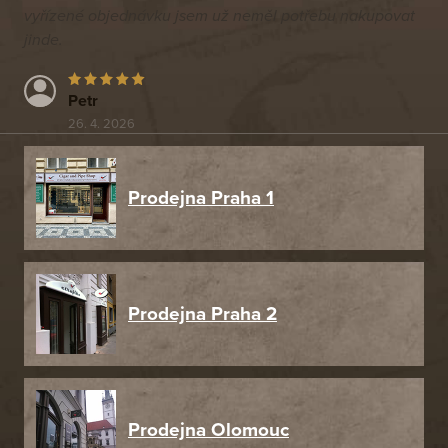
vyřízené objednávku jsem už neměl potřebu nakupovat
jinde.
Petr
26. 4. 2026
Prodejna Praha 1
Prodejna Praha 2
Prodejna Olomouc