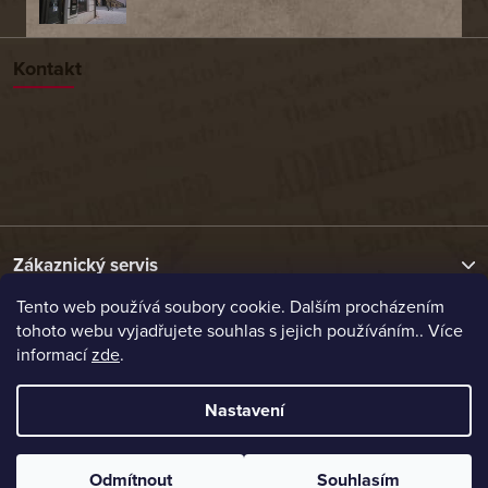
Kontakt
Zákaznický servis
Tento web používá soubory cookie. Dalším procházením
tohoto webu vyjadřujete souhlas s jejich používáním.. Více
Užitečné odkazy
informací
zde
.
Naše nabídka
Nastavení
Vytvořil Shoptet
Odmítnout
Souhlasím