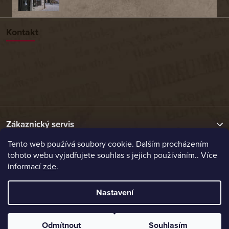
Kontakt
Zákaznický servis
Tento web používá soubory cookie. Dalším procházením
tohoto webu vyjadřujete souhlas s jejich používáním.. Více
Užitečné odkazy
informací
zde
.
Naše nabídka
Nastavení
Vytvořil Shoptet
Odmítnout
Souhlasím