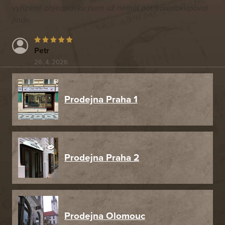
vyřízené objednávku jsem už neměl potřebu nakupovat
jinde.
Petr
26. 4. 2026
Prodejna Praha 1
Prodejna Praha 2
Prodejna Olomouc