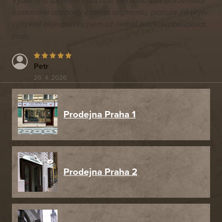
Výborný a spolehlivý obchod. Nemohu moc porovnávat
s ostatními obchody v tomto segmentu, protože od první
vyřízené objednávku jsem už neměl potřebu nakupovat
jinde.
Petr
26. 4. 2026
Prodejna Praha 1
Prodejna Praha 2