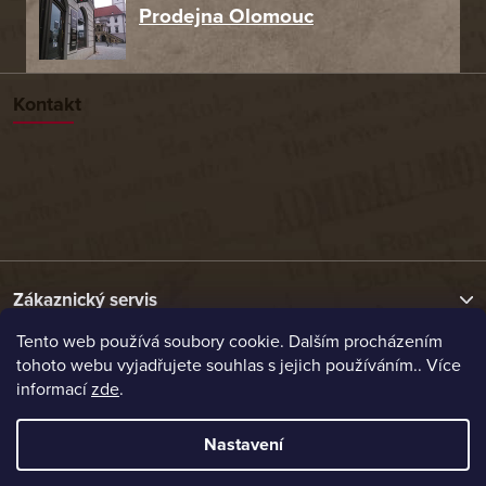
Prodejna Olomouc
Kontakt
Zákaznický servis
Tento web používá soubory cookie. Dalším procházením
tohoto webu vyjadřujete souhlas s jejich používáním.. Více
Užitečné odkazy
informací
zde
.
Naše nabídka
Nastavení