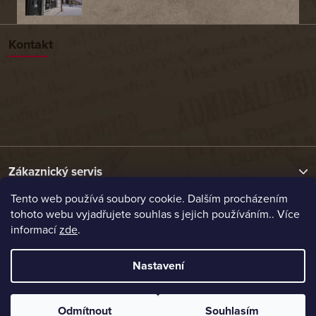
Kontakt
Zákaznický servis
Tento web používá soubory cookie. Dalším procházením
tohoto webu vyjadřujete souhlas s jejich používáním.. Více
Užitečné odkazy
informací
zde
.
Naše nabídka
Nastavení
Vytvořil Shoptet
Odmítnout
Souhlasím