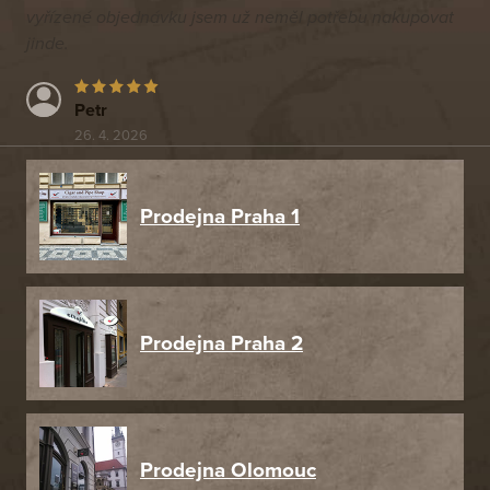
vyřízené objednávku jsem už neměl potřebu nakupovat
jinde.
Petr
26. 4. 2026
Prodejna Praha 1
Prodejna Praha 2
Prodejna Olomouc