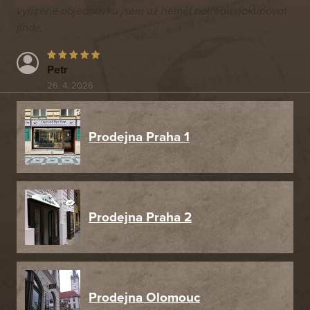
vyřízené objednávku jsem už neměl potřebu nakupovat
jinde.
Petr
26. 4. 2026
Prodejna Praha 1
Prodejna Praha 2
Prodejna Olomouc