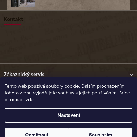
Kontakt
Zákaznický servis
Tento web používá soubory cookie. Dalším procházením
tohoto webu vyjadřujete souhlas s jejich používáním.. Více
Užitečné odkazy
informací
zde
.
Naše nabídka
Nastavení
Vytvořil Shoptet
Odmítnout
Souhlasím