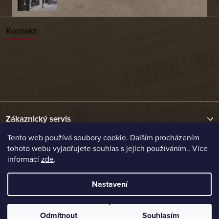
Kontakt
Zákaznický servis
Tento web používá soubory cookie. Dalším procházením
tohoto webu vyjadřujete souhlas s jejich používáním.. Více
Užitečné odkazy
informací
zde
.
Naše nabídka
Nastavení
Vytvořil Shoptet
Odmítnout
Souhlasím