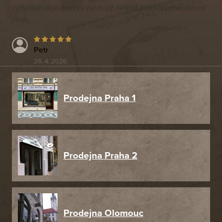
vyřízené objednávku jsem už neměl potřebu nakupovat
jinde.
Petr
26. 4. 2026
Prodejna Praha 1
Prodejna Praha 2
Prodejna Olomouc