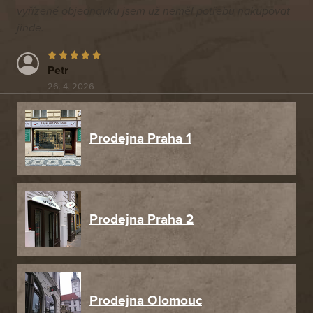
vyřízené objednávku jsem už neměl potřebu nakupovat
jinde.
Petr
26. 4. 2026
Prodejna Praha 1
Prodejna Praha 2
Prodejna Olomouc