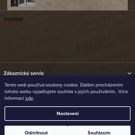
Kontakt
Zákaznický servis
Tento web používá soubory cookie. Dalším procházením
tohoto webu vyjadřujete souhlas s jejich používáním.. Více
Užitečné odkazy
informací
zde
.
Naše nabídka
Nastavení
Vytvořil Shoptet
Odmítnout
Souhlasím