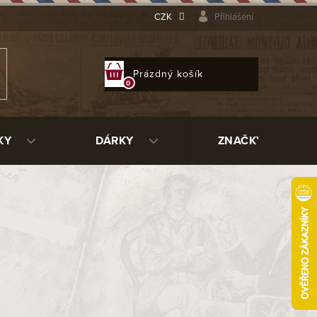
CZK
Přihlášení
NÁKUPNÍ
Prázdný košík
KOŠÍK
KY
DÁRKY
ZNAČKY