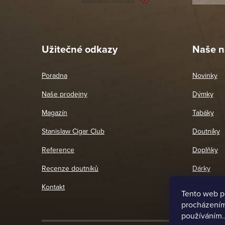
Pet
26. 
Užitečné odkazy
Naše n
Poradna
Novinky
Naše prodejny
Dýmky
Magazín
Tabáky
Stanislaw Cigar Club
Doutníky
Reference
Doplňky
Recenze doutníků
Dárky
Kontakt
Tento web p
procházením 
používáním.