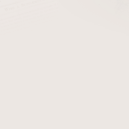
cena:
PŘIDAT 
Kožené pouzdro na 2 dýmky,t
Detailní informace
Zeptat se
Hlídat