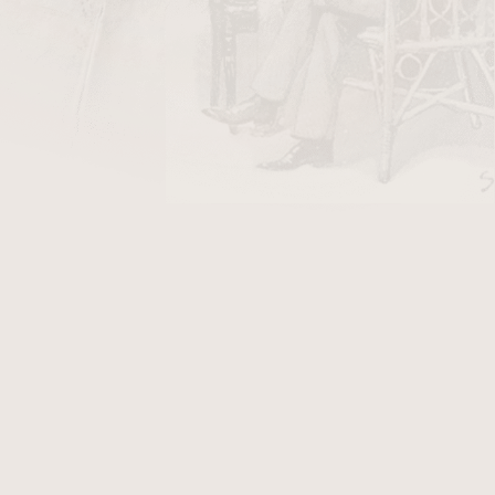
DO KOŠÍKU
abák a příslušenství černé.