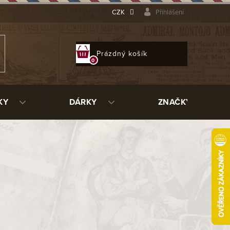
CZK
Přihlášení
NÁKUPNÍ
Prázdný košík
KOŠÍK
KY
DÁRKY
ZNAČKY
phant Grey
27227