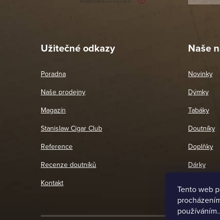
Pet
26. 
Užitečné odkazy
Naše n
Poradna
Novinky
Naše prodejny
Dýmky
Magazín
Tabáky
Stanislaw Cigar Club
Doutníky
Reference
Doplňky
Recenze doutníků
Dárky
Kontakt
Tento web p
procházením 
používáním.