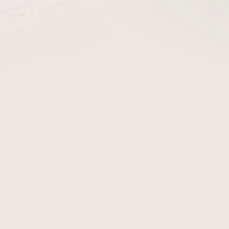
cena:
PŘIDAT 
Kožené pouzdro na 2 dýmky
Vnitřní členění je vyrobeno
Detailní informace
Zeptat se
Hlídat