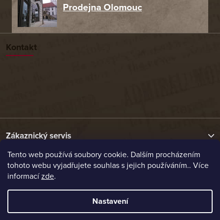
Prodejna Olomouc
Kontakt
Zákaznický servis
Tento web používá soubory cookie. Dalším procházením
tohoto webu vyjadřujete souhlas s jejich používáním.. Více
Užitečné odkazy
informací
zde
.
Naše nabídka
Nastavení