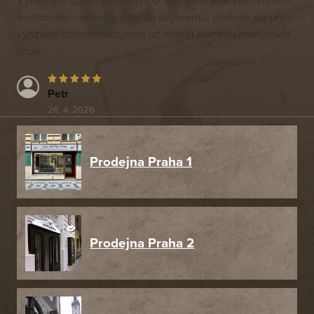
Výborný a spolehlivý obchod. Nemohu moc porovnávat
s ostatními obchody v tomto segmentu, protože od první
vyřízené objednávku jsem už neměl potřebu nakupovat
jinde.
Petr
26. 4. 2026
Prodejna Praha 1
Prodejna Praha 2