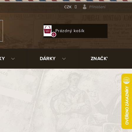
CZK
Přihlášení
NÁKUPNÍ
Prázdný košík
KOŠÍK
KY
DÁRKY
ZNAČKY
9