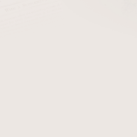
cena:
PŘIDAT 
Kožené pouzdro na 1 dýmku 
Detailní informace
Zeptat se
Hlídat