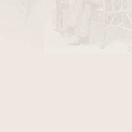
DO KOŠÍKU
a tabák Peterson černé zapínací.