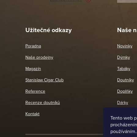
Pet
26. 
Užitečné odkazy
Naše n
Poradna
Novinky
Naše prodejny
Dýmky
Magazín
Tabáky
Stanislaw Cigar Club
Doutníky
Reference
Doplňky
Recenze doutníků
Dárky
Kontakt
Tento web p
procházením 
používáním.