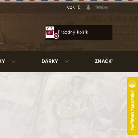
CZK
Přihlášení
NÁKUPNÍ
Prázdný košík
KOŠÍK
KY
DÁRKY
ZNAČKY
le hnědé
27171