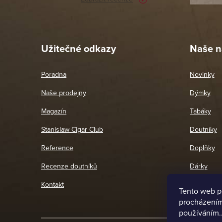
Pet
26. 
Užitečné odkazy
Naše n
Poradna
Novinky
Naše prodejny
Dýmky
Magazín
Tabáky
Stanislaw Cigar Club
Doutníky
Reference
Doplňky
Recenze doutníků
Dárky
Kontakt
Tento web p
procházením 
používáním.