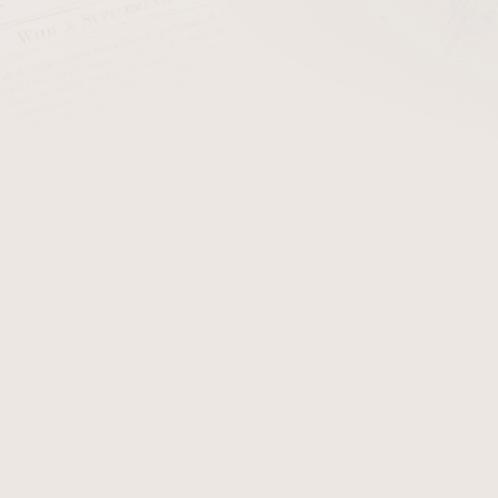
cena:
PŘIDAT 
Kožené pouzdro na 2 dýmky,
členění je vyrobeno z hněd
Detailní informace
Zeptat se
Hlídat