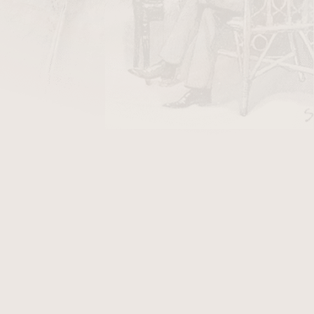
DO KOŠÍKU
 tabák a příslušenstvé světle hnědé. Vnitřní
é koženky.