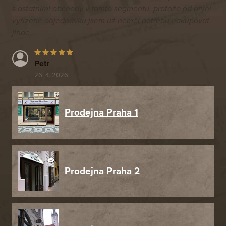
s ostatními obchody v tomto segmentu, protože od první
vyřízené objednávku jsem už neměl potřebu nakupovat
jinde.
Petr
26. 4. 2026
Prodejna Praha 1
Prodejna Praha 2