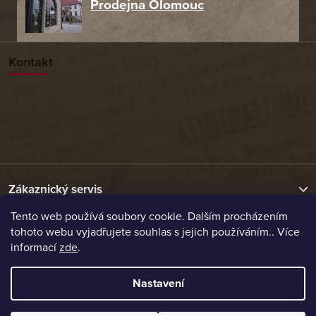
Prodejna Olomouc
Kontakt
Zákaznický servis
Tento web používá soubory cookie. Dalším procházením
tohoto webu vyjadřujete souhlas s jejich používáním.. Více
Užitečné odkazy
informací
zde
.
Naše nabídka
Nastavení