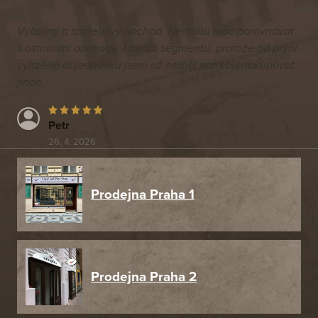
Výborný a spolehlivý obchod. Nemohu moc porovnávat
s ostatními obchody v tomto segmentu, protože od první
vyřízené objednávku jsem už neměl potřebu nakupovat
jinde.
Petr
26. 4. 2026
Prodejna Praha 1
Prodejna Praha 2