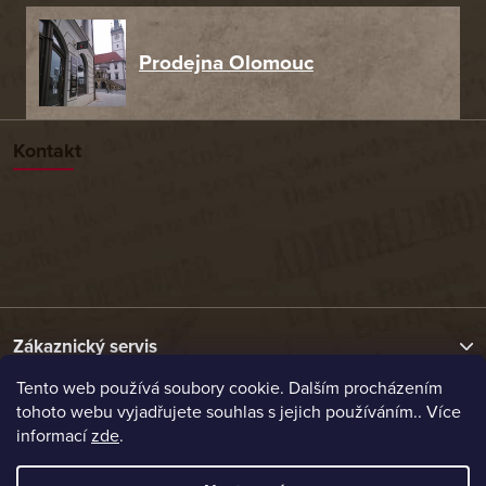
Prodejna Olomouc
Kontakt
Zákaznický servis
Tento web používá soubory cookie. Dalším procházením
tohoto webu vyjadřujete souhlas s jejich používáním.. Více
Užitečné odkazy
informací
zde
.
Naše nabídka